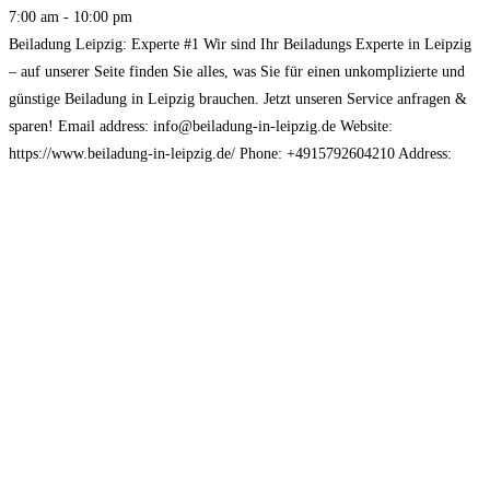
7:00 am - 10:00 pm
Beiladung Leipzig: Experte #1 Wir sind Ihr Beiladungs Experte in Leipzig
– auf unserer Seite finden Sie alles, was Sie für einen unkomplizierte und
günstige Beiladung in Leipzig brauchen. Jetzt unseren Service anfragen &
sparen! Email address: info@beiladung-in-leipzig.de Website:
https://www.beiladung-in-leipzig.de/ Phone: +4915792604210 Address:
Brühl 1 04109 Leipzig, Germany Opening Hours: Monday-Sunday 7:00 –
22:00 Payment Method: Credit Card, Cash, Bank
Read more...