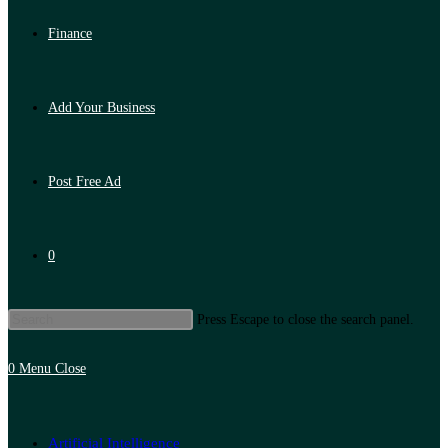
Finance
Add Your Business
Post Free Ad
0
Press Escape to close the search panel.
0
Menu
Close
Artificial Intelligence