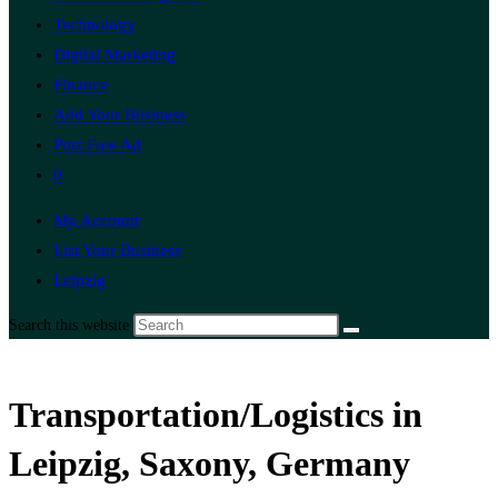
Technology
Digital Marketing
Finance
Add Your Business
Post Free Ad
0
My Account
List Your Business
Leipzig
Search this website
Transportation/Logistics in
Leipzig, Saxony, Germany