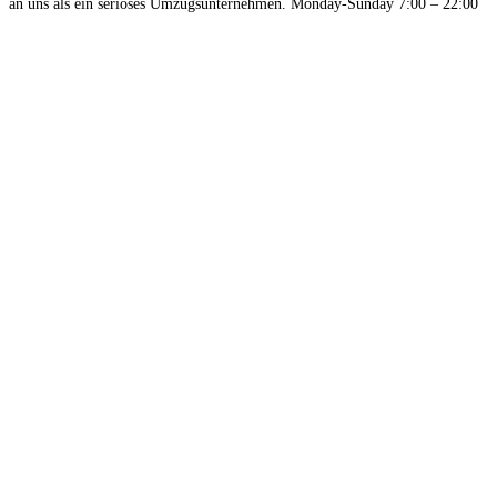
an uns als ein seriöses Umzugsunternehmen. Monday-Sunday 7:00 – 22:00
Read more...