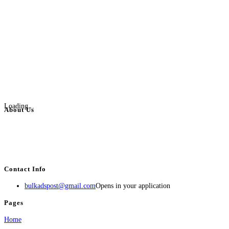
Loading...
About Us
BulkAdsPost.com is a free classifieds ads website for jobs, vehicles, real
estate, travel, industry, classes, health & beauty, entertainment, financial
services, activities, and more.
Contact Info
bulkadspost@gmail.com
Opens in your application
Pages
Home