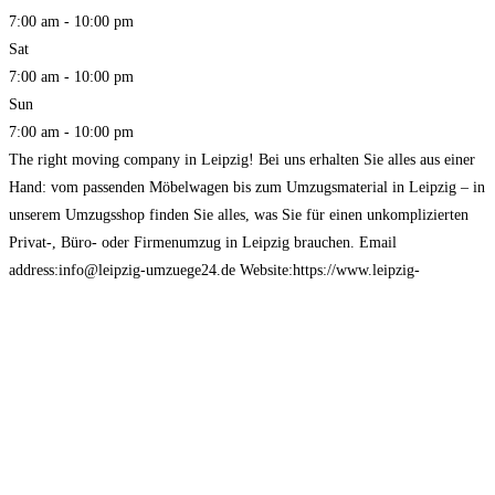
7:00 am - 10:00 pm
Sat
7:00 am - 10:00 pm
Sun
7:00 am - 10:00 pm
The right moving company in Leipzig! Bei uns erhalten Sie alles aus einer
Hand: vom passenden Möbelwagen bis zum Umzugsmaterial in Leipzig – in
unserem Umzugsshop finden Sie alles, was Sie für einen unkomplizierten
Privat-, Büro- oder Firmenumzug in Leipzig brauchen. Email
address:info@leipzig-umzuege24.de Website:https://www.leipzig-
umzuege24.de/ Phone:+4915792482304 Address: Unter den Eschen 3
60596 Frankfurt am Main, Germany Operating Hours: Monday-Sunday
7:00 –
Read more...