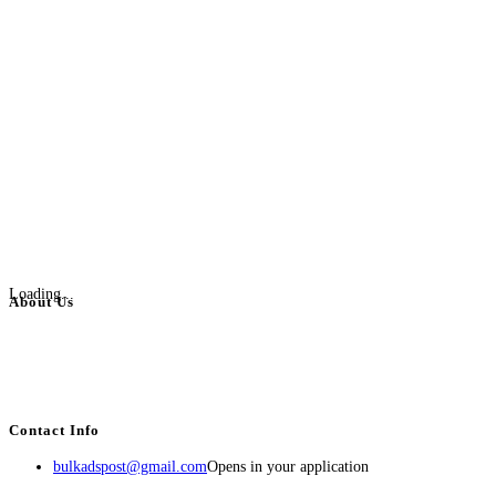
Loading...
About Us
BulkAdsPost.com is a free classifieds ads website for jobs, vehicles, real
estate, travel, industry, classes, health & beauty, entertainment, financial
services, activities, and more.
Contact Info
bulkadspost@gmail.com
Opens in your application