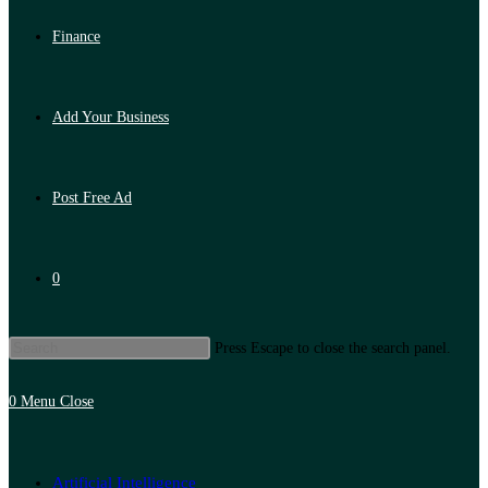
Finance
Add Your Business
Post Free Ad
0
Press Escape to close the search panel.
0
Menu
Close
Artificial Intelligence