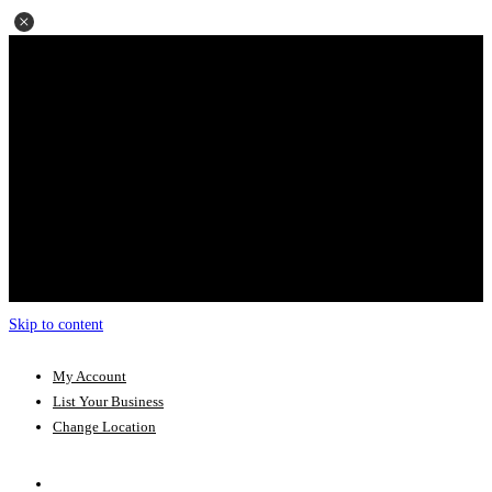
Skip to content
My Account
List Your Business
Change Location