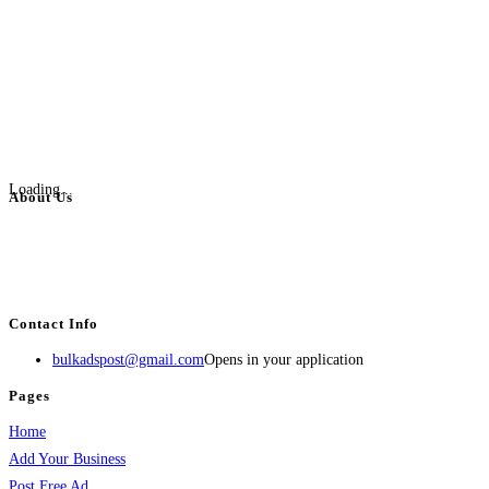
Loading...
About Us
BulkAdsPost.com is a free classifieds ads website for jobs, vehicles, real
estate, travel, industry, classes, health & beauty, entertainment, financial
services, activities, and more.
Contact Info
bulkadspost@gmail.com
Opens in your application
Pages
Home
Add Your Business
Post Free Ad