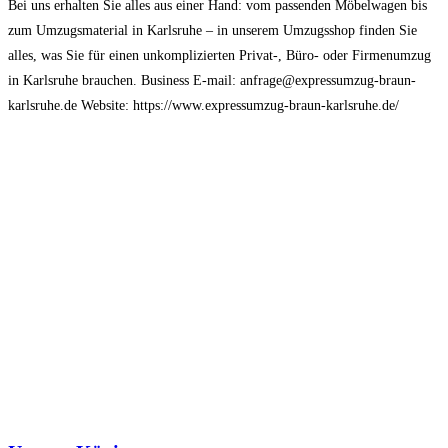
Bei uns erhalten Sie alles aus einer Hand: vom passenden Möbelwagen bis
zum Umzugsmaterial in Karlsruhe – in unserem Umzugsshop finden Sie
alles, was Sie für einen unkomplizierten Privat-, Büro- oder Firmenumzug
in Karlsruhe brauchen. Business E-mail: anfrage@expressumzug-braun-
karlsruhe.de Website: https://www.expressumzug-braun-karlsruhe.de/
Business Phone: +4915792644422 Business Address: Gebhardstraße 8
76137 Karlsruhe, Germany Payment Method: Credit Card, Cash, Bank
Transfer Business Hour: Mo-Su.
Read more...