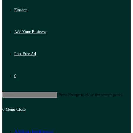
Finance
Add Your Business
Post Free Ad
0
Press Escape to close the search panel.
0
Menu
Close
Artificial Intelligence