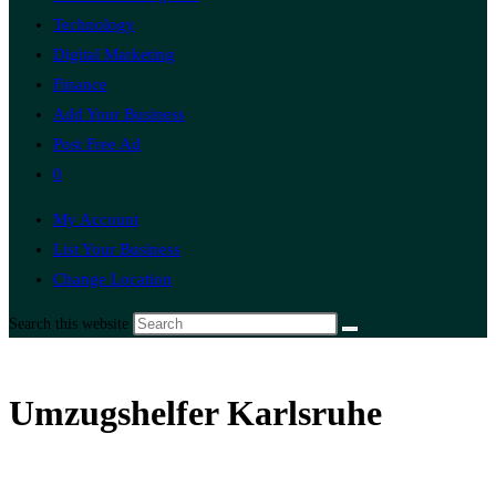
Technology
Digital Marketing
Finance
Add Your Business
Post Free Ad
0
My Account
List Your Business
Change Location
Search this website
Umzugshelfer Karlsruhe